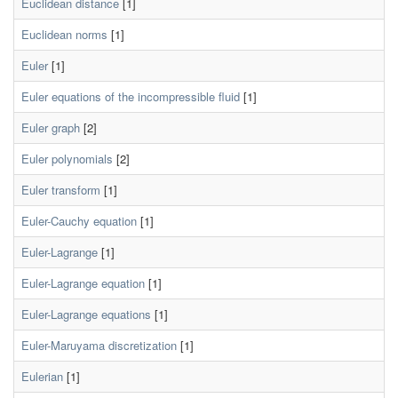
Euclidean distance
[1]
Euclidean norms
[1]
Euler
[1]
Euler equations of the incompressible fluid
[1]
Euler graph
[2]
Euler polynomials
[2]
Euler transform
[1]
Euler-Cauchy equation
[1]
Euler-Lagrange
[1]
Euler-Lagrange equation
[1]
Euler-Lagrange equations
[1]
Euler-Maruyama discretization
[1]
Eulerian
[1]