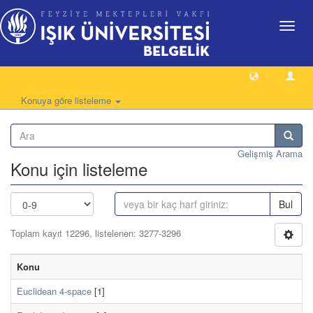
Geçiş
Yönlen
Konuya göre listeleme
Gelişmiş Arama
Konu için listeleme
Bul
Toplam kayıt 12296, listelenen: 3277-3296
Konu
Euclidean 4-space
[1]