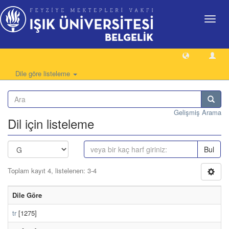
Geçiş
Yönlen
Dile göre listeleme
Gelişmiş Arama
Dil için listeleme
Bul
Toplam kayıt 4, listelenen: 3-4
Dile Göre
tr
[1275]