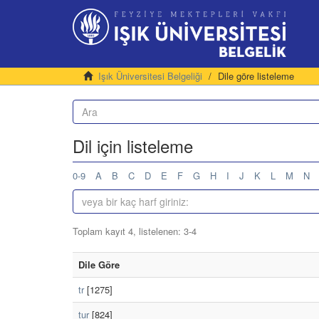
Işık Üniversitesi Belgeliği
Dile göre listeleme
Dil için listeleme
0-9
A
B
C
D
E
F
G
H
I
J
K
L
M
N
Toplam kayıt 4, listelenen: 3-4
Dile Göre
tr
[1275]
tur
[824]