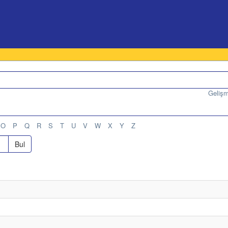
Geliş
O
P
Q
R
S
T
U
V
W
X
Y
Z
Bul