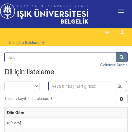
Geçiş
Yönlen
Dile göre listeleme
Gelişmiş Arama
Dil için listeleme
Bul
Toplam kayıt 4, listelenen: 3-4
Dile Göre
tr
[1275]