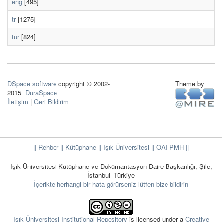
eng
[495]
tr
[1275]
tur
[824]
DSpace software
copyright © 2002-
Theme by
2015
DuraSpace
İletişim
|
Geri Bildirim
|| Rehber
|| Kütüphane
|| Işık Üniversitesi ||
OAI-PMH ||
Işık Üniversitesi Kütüphane ve Dokümantasyon Daire Başkanlığı, Şile,
İstanbul, Türkiye
İçerikte herhangi bir hata görürseniz lütfen bize bildirin
Işık Üniversitesi Institutional Repository
is licensed under a
Creative