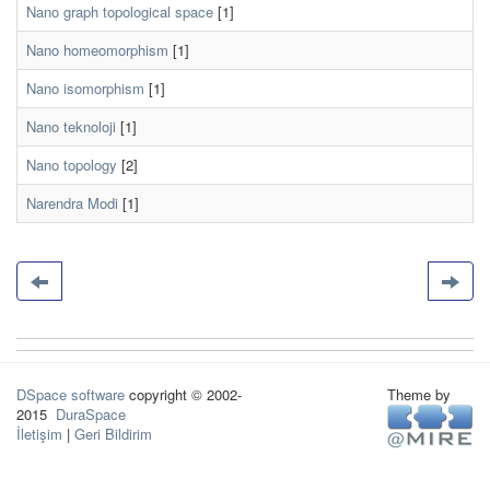
Nano graph topological space
[1]
Nano homeomorphism
[1]
Nano isomorphism
[1]
Nano teknoloji
[1]
Nano topology
[2]
Narendra Modi
[1]
DSpace software
copyright © 2002-
Theme by
2015
DuraSpace
İletişim
|
Geri Bildirim