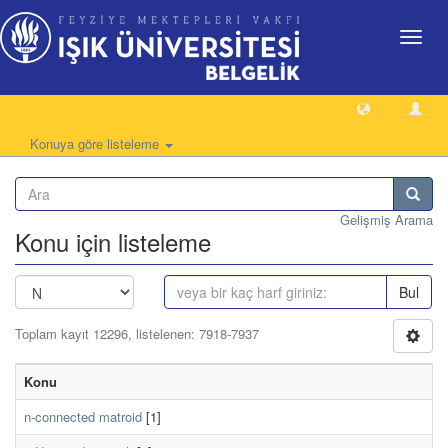
Geçiş
Yönlen
Konuya göre listeleme
Gelişmiş Arama
Konu için listeleme
Bul
Toplam kayıt 12296, listelenen: 7918-7937
Konu
n-connected matroid
[1]