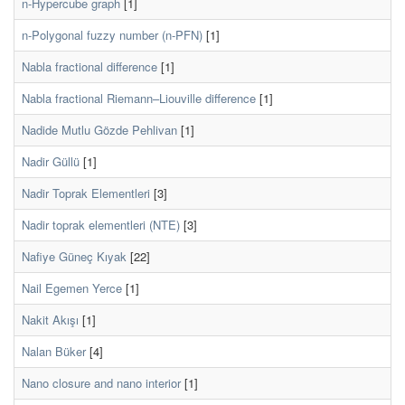
n-Hypercube graph
[1]
n-Polygonal fuzzy number (n-PFN)
[1]
Nabla fractional difference
[1]
Nabla fractional Riemann–Liouville difference
[1]
Nadide Mutlu Gözde Pehlivan
[1]
Nadir Güllü
[1]
Nadir Toprak Elementleri
[3]
Nadir toprak elementleri (NTE)
[3]
Nafiye Güneç Kıyak
[22]
Nail Egemen Yerce
[1]
Nakit Akışı
[1]
Nalan Büker
[4]
Nano closure and nano interior
[1]