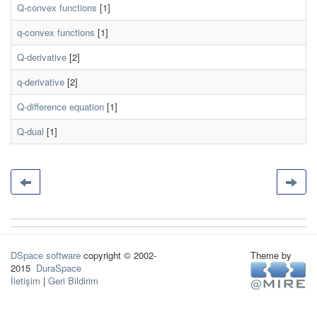
Q-convex functions
[1]
q-convex functions
[1]
Q-derivative
[2]
q-derivative
[2]
Q-difference equation
[1]
Q-dual
[1]
DSpace software
copyright © 2002-
Theme by
2015
DuraSpace
İletişim
|
Geri Bildirim