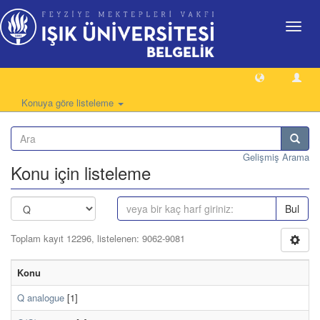
Geçiş
Yönlen
Konuya göre listeleme
Gelişmiş Arama
Konu için listeleme
Bul
Toplam kayıt 12296, listelenen: 9062-9081
Konu
Q analogue
[1]