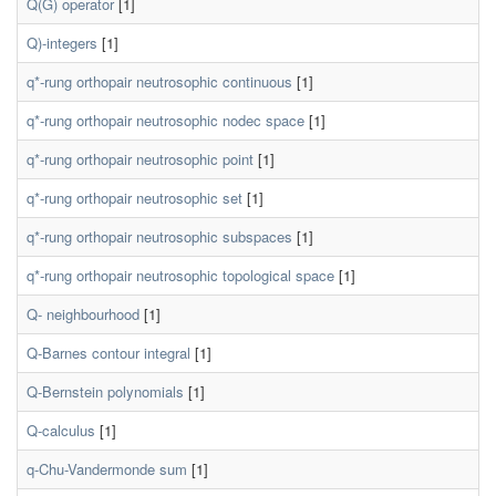
Q(G) operator
[1]
Q)-integers
[1]
q*-rung orthopair neutrosophic continuous
[1]
q*-rung orthopair neutrosophic nodec space
[1]
q*-rung orthopair neutrosophic point
[1]
q*-rung orthopair neutrosophic set
[1]
q*-rung orthopair neutrosophic subspaces
[1]
q*-rung orthopair neutrosophic topological space
[1]
Q- neighbourhood
[1]
Q-Barnes contour integral
[1]
Q-Bernstein polynomials
[1]
Q-calculus
[1]
q-Chu-Vandermonde sum
[1]