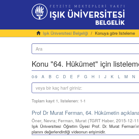
Işık Üniversitesi Belgeliği
Konuya göre listeleme
Konu "64. Hükümet" için listelem
0-9
A
B
C
D
E
F
G
H
I
J
K
L
M
N
Toplam kayıt 1, listelenen: 1-1
Prof Dr Murat Ferman, 64. Hükümetin açıklana
Öner, Nevra; Ferman, Murat
(
TGRT Haber
,
2015-12-11
Işık Üniversitesi Öğretim Üyesi Prof. Dr. Murat Ferman
planını değerlendirdiği videonun erişimidir.