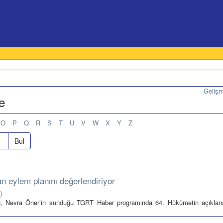
Geliş
e
O
P
Q
R
S
T
U
V
W
X
Y
Z
Bul
n eylem planını değerlendiriyor
)
’ın, Nevra Öner’in sunduğu TGRT Haber programında 64. Hükümetin açıkla