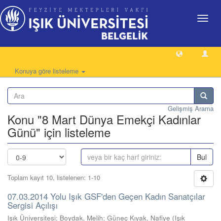
Geçiş
Yönlen
Konuya göre listeleme
Gelişmiş Arama
Konu "8 Mart Dünya Emekçi Kadınlar
Günü" için listeleme
Bul
Toplam kayıt 10, listelenen: 1-10
07.03.2014 Yolu Işık GSF'den Geçen Kadın Sanatçılar
Sergisi Açılışı
Işık Üniversitesi; Boydak, Melih; Güneç Kıyak, Nafiye
(
Işık