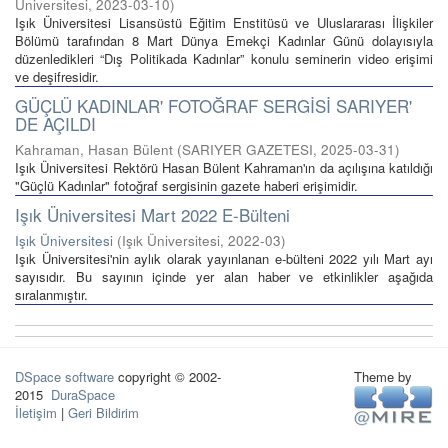
Üniversitesi
,
2023-03-10
)
Işık Üniversitesi Lisansüstü Eğitim Enstitüsü ve Uluslararası İlişkiler
Bölümü tarafından 8 Mart Dünya Emekçi Kadınlar Günü dolayısıyla
düzenledikleri “Dış Politikada Kadınlar” konulu seminerin video erişimi
ve deşifresidir.
GÜÇLÜ KADINLAR' FOTOĞRAF SERGİSİ SARIYER'
DE AÇILDI
Kahraman, Hasan Bülent
(
SARIYER GAZETESI
,
2025-03-31
)
Işık Üniversitesi Rektörü Hasan Bülent Kahraman'ın da açılışına katıldığı
"Güçlü Kadınlar" fotoğraf sergisinin gazete haberi erişimidir.
Işık Üniversitesi Mart 2022 E-Bülteni
Işık Üniversitesi
(
Işık Üniversitesi
,
2022-03
)
Işık Üniversitesi'nin aylık olarak yayınlanan e-bülteni 2022 yılı Mart ayı
sayısıdır. Bu sayının içinde yer alan haber ve etkinlikler aşağıda
sıralanmıştır.
DSpace software
copyright © 2002-
Theme by
2015
DuraSpace
İletişim
|
Geri Bildirim