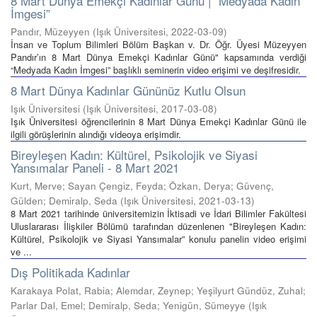
8 Mart Dünya Emekçi Kadınlar Günü | “Medyada Kadın
İmgesi”
Pandır, Müzeyyen
(
Işık Üniversitesi
,
2022-03-09
)
İnsan ve Toplum Bilimleri Bölüm Başkan v. Dr. Öğr. Üyesi Müzeyyen
Pandır’ın 8 Mart Dünya Emekçi Kadınlar Günü" kapsamında verdiği
“Medyada Kadın İmgesi” başlıklı seminerin video erişimi ve deşifresidir.
8 Mart Dünya Kadınlar Gününüz Kutlu Olsun
Işık Üniversitesi
(
Işık Üniversitesi
,
2017-03-08
)
Işık Üniversitesi öğrencilerinin 8 Mart Dünya Emekçi Kadınlar Günü ile
ilgili görüşlerinin alındığı videoya erişimdir.
Bireyleşen Kadın: Kültürel, Psikolojik ve Siyasi
Yansımalar Paneli - 8 Mart 2021
Kurt, Merve; Sayan Çengiz, Feyda; Özkan, Derya; Güvenç,
Gülden; Demiralp, Seda
(
Işık Üniversitesi
,
2021-03-13
)
8 Mart 2021 tarihinde üniversitemizin İktisadi ve İdari Bilimler Fakültesi
Uluslararası İlişkiler Bölümü tarafından düzenlenen "Bireyleşen Kadın:
Kültürel, Psikolojik ve Siyasi Yansımalar” konulu panelin video erişimi
ve ...
Dış Politikada Kadınlar
Karakaya Polat, Rabia; Alemdar, Zeynep; Yeşilyurt Gündüz, Zuhal;
Parlar Dal, Emel; Demiralp, Seda; Yenigün, Sümeyye
(
Işık