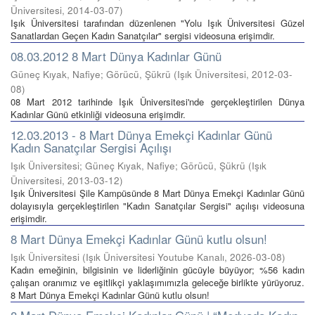
Üniversitesi
,
2014-03-07
)
Işık Üniversitesi tarafından düzenlenen "Yolu Işık Üniversitesi Güzel
Sanatlardan Geçen Kadın Sanatçılar" sergisi videosuna erişimdir.
08.03.2012 8 Mart Dünya Kadınlar Günü
Güneç Kıyak, Nafiye; Görücü, Şükrü
(
Işık Üniversitesi
,
2012-03-
08
)
08 Mart 2012 tarihinde Işık Üniversitesi'nde gerçekleştirilen Dünya
Kadınlar Günü etkinliği videosuna erişimdir.
12.03.2013 - 8 Mart Dünya Emekçi Kadınlar Günü
Kadın Sanatçılar Sergisi Açılışı
Işık Üniversitesi; Güneç Kıyak, Nafiye; Görücü, Şükrü
(
Işık
Üniversitesi
,
2013-03-12
)
Işık Üniversitesi Şile Kampüsünde 8 Mart Dünya Emekçi Kadınlar Günü
dolayısıyla gerçekleştirilen "Kadın Sanatçılar Sergisi" açılışı videosuna
erişimdir.
8 Mart Dünya Emekçi Kadınlar Günü kutlu olsun!
Işık Üniversitesi
(
Işık Üniversitesi Youtube Kanalı
,
2026-03-08
)
Kadın emeğinin, bilgisinin ve liderliğinin gücüyle büyüyor; %56 kadın
çalışan oranımız ve eşitlikçi yaklaşımımızla geleceğe birlikte yürüyoruz.
8 Mart Dünya Emekçi Kadınlar Günü kutlu olsun!