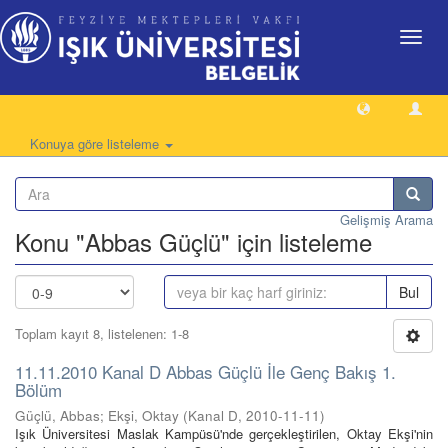
Geçiş
Yönlen
Konuya göre listeleme
Gelişmiş Arama
Konu "Abbas Güçlü" için listeleme
Bul
Toplam kayıt 8, listelenen: 1-8
11.11.2010 Kanal D Abbas Güçlü İle Genç Bakış 1.
Bölüm
Güçlü, Abbas; Ekşi, Oktay
(
Kanal D
,
2010-11-11
)
Işık Üniversitesi Maslak Kampüsü'nde gerçekleştirilen, Oktay Ekşi'nin