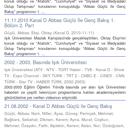
konuk olduğu ve "Atatürk", "Cumhuriyet" ve "Siyaset ve Medyadaki
Üslup Tartışması" konularının konuşulduğu "Abbas Güçlü ile Genç
Bakış" programının 1. ...
11.11.2010 Kanal D Abbas Güçlü İle Genç Bakış 1.
Bölüm 2. Part
Güçlü, Abbas; Ekşi, Oktay
(
Kanal D
,
2010-11-11
)
Işık Üniversitesi Maslak Kampüsü'nde gerçekleştirilen, Oktay Ekşi'nin
konuk olduğu ve "Atatürk", "Cumhuriyet" ve "Siyaset ve Medyadaki
Üslup Tartışması" konularının konuşulduğu "Abbas Güçlü ile Genç
Bakış" programının 1. ...
2002 - 2003, Basında Işık Üniversitesi
Işık Üniversitesi
(
ATV - NTV - TGRT Haber - TV8 - Kanal D - Show
TV - Expo Channel - SKY TÜRK - TRT 2 - CNBC-E - CINE5 - CNN
TÜRK - Star TV - HABER TÜRK
,
2002-2003
)
2002-2003 Eğitim Öğretim Yılında basında yer alan Işık Üniversitesi
haberleri ve çeşitli televizyon programlarına katılan akademisyenlerin
görüntülerine yer verilen videonun erişimidir.
21.08.2002 - Kanal D Abbas Güçlü ile Genç Bakış
Güçlü, Abbas; Narlı, Nilfer; Ayas, Güneş; Perinçek, Mehmet;
Bağbars, Sebahat; Dikmen, Kerem; Ayna, Murat; Coşkun,
Mehmet; Özaydın, Fatih; Alptekin, Kerem; Aslan, Nur; Özdoğularlı,