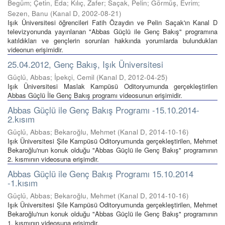
Begüm; Çetin, Eda; Kılıç, Zafer; Saçak, Pelin; Görmüş, Evrim;
Sezen, Banu
(
Kanal D
,
2002-08-21
)
Işık Üniversitesi öğrencileri Fatih Özaydın ve Pelin Saçak'ın Kanal D
televizyonunda yayınlanan "Abbas Güçlü ile Genç Bakış" programına
katıldıkları ve gençlerin sorunları hakkında yorumlarda bulundukları
videonun erişimidir.
25.04.2012, Genç Bakış, Işık Üniversitesi
Güçlü, Abbas; İpekçi, Cemil
(
Kanal D
,
2012-04-25
)
Işık Üniversitesi Maslak Kampüsü Oditoryumunda gerçekleştirilen
Abbas Güçlü İle Genç Bakış programı videosunun erişimidir.
Abbas Güçlü ile Genç Bakış Programı -15.10.2014-
2.kısım
Güçlü, Abbas; Bekaroğlu, Mehmet
(
Kanal D
,
2014-10-16
)
Işık Üniversitesi Şile Kampüsü Oditoryumunda gerçekleştirilen, Mehmet
Bekaroğlu'nun konuk olduğu "Abbas Güçlü ile Genç Bakış" programının
2. kısmının videosuna erişimdir.
Abbas Güçlü ile Genç Bakış Programı 15.10.2014
-1.kısım
Güçlü, Abbas; Bekaroğlu, Mehmet
(
Kanal D
,
2014-10-16
)
Işık Üniversitesi Şile Kampüsü Oditoryumunda gerçekleştirilen, Mehmet
Bekaroğlu'nun konuk olduğu "Abbas Güçlü ile Genç Bakış" programının
1. kısmının videosuna erişimdir.