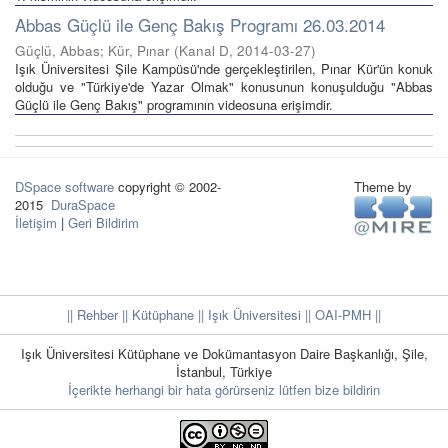
Abbas Güçlü ile Genç Bakış Programı 26.03.2014
Güçlü, Abbas; Kür, Pınar
(
Kanal D
,
2014-03-27
)
Işık Üniversitesi Şile Kampüsü'nde gerçekleştirilen, Pınar Kür'ün konuk
olduğu ve "Türkiye'de Yazar Olmak" konusunun konuşulduğu "Abbas
Güçlü ile Genç Bakış" programının videosuna erişimdir.
DSpace software
copyright © 2002-
Theme by
2015
DuraSpace
İletişim
|
Geri Bildirim
|| Rehber
|| Kütüphane
|| Işık Üniversitesi ||
OAI-PMH ||
Işık Üniversitesi Kütüphane ve Dokümantasyon Daire Başkanlığı, Şile,
İstanbul, Türkiye
İçerikte herhangi bir hata görürseniz lütfen bize bildirin