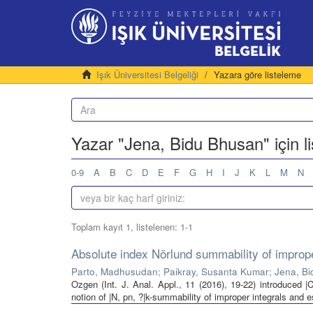
Işık Üniversitesi Belgeliği
Yazara göre listeleme
Yazar "Jena, Bidu Bhusan" için l
0-9
A
B
C
D
E
F
G
H
I
J
K
L
M
N
Toplam kayıt 1, listelenen: 1-1
Absolute index Nörlund summability of imprope
Parto, Madhusudan
;
Paikray, Susanta Kumar
;
Jena, B
Ozgen (Int. J. Anal. Appl., 11 (2016), 19-22) introduced |C,
notion of |N, pn, ?|k-summability of improper integrals and e