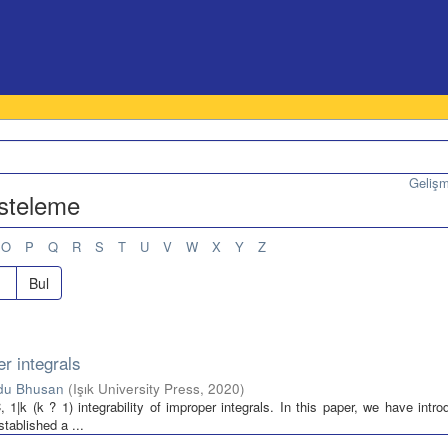
Geliş
isteleme
O
P
Q
R
S
T
U
V
W
X
Y
Z
Bul
r integrals
idu Bhusan
(
Işık University Press
,
2020
)
 1|k (k ? 1) integrability of improper integrals. In this paper, we have intr
stablished a ...