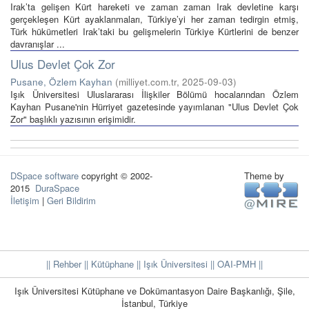
Irak’ta gelişen Kürt hareketi ve zaman zaman Irak devletine karşı
gerçekleşen Kürt ayaklanmaları, Türkiye’yi her zaman tedirgin etmiş,
Türk hükümetleri Irak’taki bu gelişmelerin Türkiye Kürtlerini de benzer
davranışlar ...
Ulus Devlet Çok Zor
Pusane, Özlem Kayhan
(
milliyet.com.tr
,
2025-09-03
)
Işık Üniversitesi Uluslararası İlişkiler Bölümü hocalarından Özlem
Kayhan Pusane'nin Hürriyet gazetesinde yayımlanan "Ulus Devlet Çok
Zor" başlıklı yazısının erişimidir.
DSpace software
copyright © 2002-
Theme by
2015
DuraSpace
İletişim
|
Geri Bildirim
|| Rehber
|| Kütüphane
|| Işık Üniversitesi ||
OAI-PMH ||
Işık Üniversitesi Kütüphane ve Dokümantasyon Daire Başkanlığı, Şile,
İstanbul, Türkiye