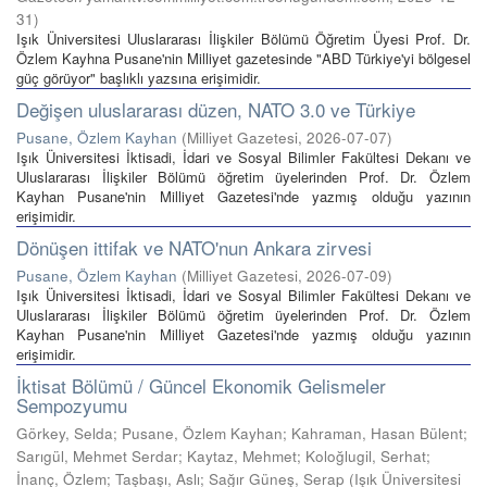
31
)
Işık Üniversitesi Uluslararası İlişkiler Bölümü Öğretim Üyesi Prof. Dr.
Özlem Kayhna Pusane'nin Milliyet gazetesinde "ABD Türkiye'yi bölgesel
güç görüyor" başlıklı yazsına erişimidir.
Değişen uluslararası düzen, NATO 3.0 ve Türkiye
Pusane, Özlem Kayhan
(
Milliyet Gazetesi
,
2026-07-07
)
Işık Üniversitesi İktisadi, İdari ve Sosyal Bilimler Fakültesi Dekanı ve
Uluslararası İlişkiler Bölümü öğretim üyelerinden Prof. Dr. Özlem
Kayhan Pusane'nin Milliyet Gazetesi'nde yazmış olduğu yazının
erişimidir.
Dönüşen ittifak ve NATO'nun Ankara zirvesi
Pusane, Özlem Kayhan
(
Milliyet Gazetesi
,
2026-07-09
)
Işık Üniversitesi İktisadi, İdari ve Sosyal Bilimler Fakültesi Dekanı ve
Uluslararası İlişkiler Bölümü öğretim üyelerinden Prof. Dr. Özlem
Kayhan Pusane'nin Milliyet Gazetesi'nde yazmış olduğu yazının
erişimidir.
İktisat Bölümü / Güncel Ekonomik Gelismeler
Sempozyumu
Görkey, Selda; Pusane, Özlem Kayhan; Kahraman, Hasan Bülent;
Sarıgül, Mehmet Serdar; Kaytaz, Mehmet; Koloğlugil, Serhat;
İnanç, Özlem; Taşbaşı, Aslı; Sağır Güneş, Serap
(
Işık Üniversitesi