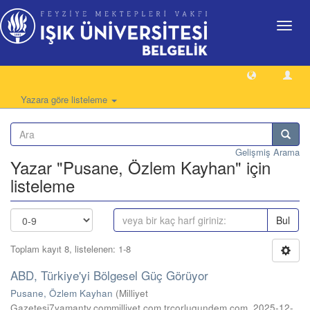
Geçiş
Yönlen
Yazara göre listeleme
Gelişmiş Arama
Yazar "Pusane, Özlem Kayhan" için
listeleme
Bul
Toplam kayıt 8, listelenen: 1-8
ABD, Türkiye'yi Bölgesel Güç Görüyor
Pusane, Özlem Kayhan
(
Milliyet
Gazetesi7yamantv.commilliyet.com.trcorlugundem.com
,
2025-12-