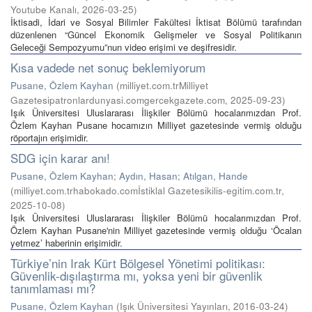
Youtube Kanalı
,
2026-03-25
)
İktisadi, İdari ve Sosyal Bilimler Fakültesi İktisat Bölümü tarafından
düzenlenen “Güncel Ekonomik Gelişmeler ve Sosyal Politikanın
Geleceği Sempozyumu”nun video erişimi ve deşifresidir.
Kısa vadede net sonuç beklemiyorum
Pusane, Özlem Kayhan
(
milliyet.com.trMilliyet
Gazetesipatronlardunyasi.comgercekgazete.com
,
2025-09-23
)
Işık Üniversitesi Uluslararası İlişkiler Bölümü hocalarımızdan Prof.
Özlem Kayhan Pusane hocamızın Milliyet gazetesinde vermiş olduğu
röportajın erişimidir.
SDG için karar anı!
Pusane, Özlem Kayhan
;
Aydın, Hasan
;
Atılgan, Hande
(
milliyet.com.trhabokado.comİstiklal Gazetesikilis-egitim.com.tr
,
2025-10-08
)
Işık Üniversitesi Uluslararası İlişkiler Bölümü hocalarımızdan Prof.
Özlem Kayhan Pusane'nin Milliyet gazetesinde vermiş olduğu ‘Öcalan
yetmez’ haberinin erişimidir.
Türkiye’nin Irak Kürt Bölgesel Yönetimi politikası:
Güvenlik-dışılaştırma mı, yoksa yeni bir güvenlik
tanımlaması mı?
Pusane, Özlem Kayhan
(
Işık Üniversitesi Yayınları
,
2016-03-24
)