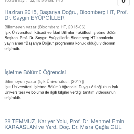
Toplam kayıt 132, listelenen: 1-10
Haziran 2015, Başarıya Doğru, Bloomberg HT, Prof.
Dr. Saygın EYÜPGİLLER
Bilinmeyen yazar
(
Bloomberg HT
,
2015-06
)
Işık Üniversitesi İktisadi ve İdari Bilimler Fakültesi İşletme Bölüm
Başkanı Prof. Dr. Saygın Eyüpgiller'İn Bloomberg HT kanalında
yayınlanan "Başarıya Doğru" programına konuk olduğu videonun
erişimdir.
İşletme Bölümü Öğrencisi
Bilinmeyen yazar
(
Işık Üniversitesi
,
[201?]
)
Işık Üniversitesi İşletme Bölümü öğrencisi Duygu Atlıoğlu'nun Işık
Üniversitesi ve bölümü ile ilgili bilgiler verdiği tanıtım videosunun
erişimidir.
28 TEMMUZ, Kariyer Yolu, Prof. Dr. Mehmet Emin
KARAASLAN ve Yard. Doç. Dr. Mısra Çağla GÜL