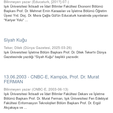
Bilinmeyen yazar
(
Educaturk
,
[201?]-07-
)
Işık Üniversitesi İktisadi ve İdari Bilimler Fakültesi Ekonomi Bölümü
Başkanı Prof. Dr. Mehmet Emin Karaaslan ve İşletme Bölümü Öğretim
Üyesi Yrd. Doç. Dr. Mısra Çağla Gül'ün Educaturk kanalında yayınlanan
"Kariyer Yolu" ...
Siyah Kuğu
Teker, Dilek
(
Dünya Gazetesi
,
2025-03-26
)
Işık Üniversitesi İşletme Bölüm Başkanı Prof. Dr. Dilek Teker'in Dünya
Gazetesinde yazdığı "Siyah Kuğu" başlıklı yazısıdır.
13.06.2003 - CNBC-E, Kampüs, Prof. Dr. Murat
FERMAN
Bilinmeyen yazar
(
CNBC-E
,
2003-06-13
)
Işık Üniversitesi İktisadi ve İdari Bilimler Fakültesi Dekanı ve İşletme
Bölümü Başkanı Prof. Dr. Murat Ferman, Işık Üniversitesi Fen Edebiyat
Fakültesi Enformasyon Teknolojileri Bölüm Başkanı Prof. Dr. Ergül
Akçakaya ve ...