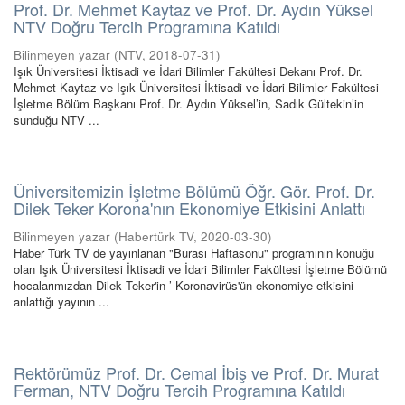
Prof. Dr. Mehmet Kaytaz ve Prof. Dr. Aydın Yüksel
NTV Doğru Tercih Programına Katıldı
Bilinmeyen yazar
(
NTV
,
2018-07-31
)
Işık Üniversitesi İktisadi ve İdari Bilimler Fakültesi Dekanı Prof. Dr.
Mehmet Kaytaz ve Işık Üniversitesi İktisadi ve İdari Bilimler Fakültesi
İşletme Bölüm Başkanı Prof. Dr. Aydın Yüksel’in, Sadık Gültekin’in
sunduğu NTV ...
Üniversitemizin İşletme Bölümü Öğr. Gör. Prof. Dr.
Dilek Teker Korona'nın Ekonomiye Etkisini Anlattı
Bilinmeyen yazar
(
Habertürk TV
,
2020-03-30
)
Haber Türk TV de yayınlanan "Burası Haftasonu" programının konuğu
olan Işık Üniversitesi İktisadi ve İdari Bilimler Fakültesi İşletme Bölümü
hocalarımızdan Dilek Teker'in ’ Koronavirüs'ün ekonomiye etkisini
anlattığı yayının ...
Rektörümüz Prof. Dr. Cemal İbiş ve Prof. Dr. Murat
Ferman, NTV Doğru Tercih Programına Katıldı