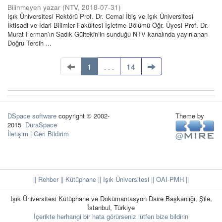
Bilinmeyen yazar
(
NTV
,
2018-07-31
)
Işık Üniversitesi Rektörü Prof. Dr. Cemal İbiş ve Işık Üniversitesi
İktisadi ve İdari Bilimler Fakültesi İşletme Bölümü Öğr. Üyesi Prof. Dr.
Murat Ferman’ın Sadık Gültekin’in sunduğu NTV kanalında yayınlanan
Doğru Tercih ...
1
. . .
14
DSpace software
copyright © 2002-
Theme by
2015
DuraSpace
İletişim
|
Geri Bildirim
|| Rehber
|| Kütüphane
|| Işık Üniversitesi ||
OAI-PMH ||
Işık Üniversitesi Kütüphane ve Dokümantasyon Daire Başkanlığı, Şile,
İstanbul, Türkiye
İçerikte herhangi bir hata görürseniz lütfen bize bildirin