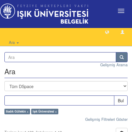
Geçiş
Yönlen
Ara
Gelişmiş Arama
Ara
Bul
Sadık Gültekin ×
Işık Üniversitesi ×
Gelişmiş Filtreleri Göster