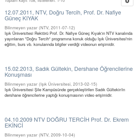
Toplam kayıt 108, listelenen: 1-10
12.07.2011, NTV, Doğru Tercih, Prof. Dr. Nafiye
Güneç KIYAK
Bilinmeyen yazar
(
NTV
,
2011-07-12
)
Işık Üniversitesi Rektörü Prof. Dr. Nafiye Güneç Kıyak'ın NTV kanalında
yayınlanan "Doğru Tercih" programına konuk olduğu Işık Üniversitesi'nin
eğitim, burs vb. konularında bilgiler verdiği videonun erişimidir.
15.02.2013, Sadık Gültekin, Dershane Öğrencilerine
Konuşması
Bilinmeyen yazar
(
Işık Üniversitesi
,
2013-02-15
)
Işık Üniversitesi Şile Kampüsünde gerçekleştirilen Sadık Gültekin'in
dershane öğrencilerine yaptığı konuşmasının video erişimidir.
04.10.2009 NTV DOĞRU TERCİH Prof. Dr. Ekrem
EKİNCİ
Bilinmeyen yazar
(
NTV
,
2009-10-04
)