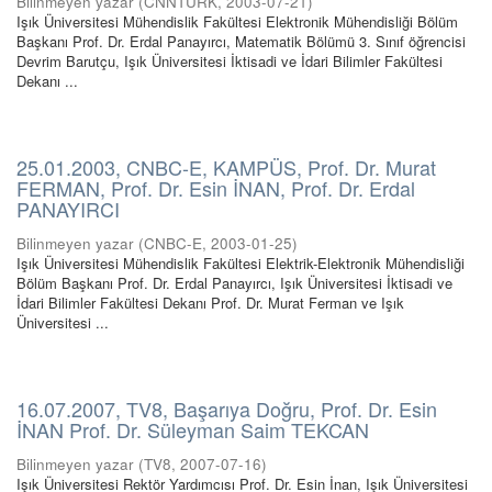
Bilinmeyen yazar
(
CNNTÜRK
,
2003-07-21
)
Işık Üniversitesi Mühendislik Fakültesi Elektronik Mühendisliği Bölüm
Başkanı Prof. Dr. Erdal Panayırcı, Matematik Bölümü 3. Sınıf öğrencisi
Devrim Barutçu, Işık Üniversitesi İktisadi ve İdari Bilimler Fakültesi
Dekanı ...
25.01.2003, CNBC-E, KAMPÜS, Prof. Dr. Murat
FERMAN, Prof. Dr. Esin İNAN, Prof. Dr. Erdal
PANAYIRCI
Bilinmeyen yazar
(
CNBC-E
,
2003-01-25
)
Işık Üniversitesi Mühendislik Fakültesi Elektrik-Elektronik Mühendisliği
Bölüm Başkanı Prof. Dr. Erdal Panayırcı, Işık Üniversitesi İktisadi ve
İdari Bilimler Fakültesi Dekanı Prof. Dr. Murat Ferman ve Işık
Üniversitesi ...
16.07.2007, TV8, Başarıya Doğru, Prof. Dr. Esin
İNAN Prof. Dr. Süleyman Saim TEKCAN
Bilinmeyen yazar
(
TV8
,
2007-07-16
)
Işık Üniversitesi Rektör Yardımcısı Prof. Dr. Esin İnan, Işık Üniversitesi