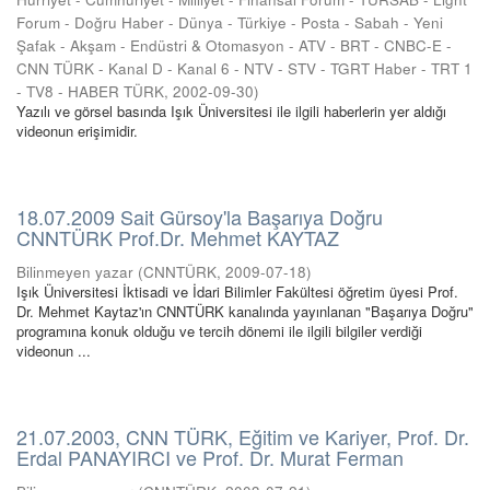
Forum - Doğru Haber - Dünya - Türkiye - Posta - Sabah - Yeni
Şafak - Akşam - Endüstri & Otomasyon - ATV - BRT - CNBC-E -
CNN TÜRK - Kanal D - Kanal 6 - NTV - STV - TGRT Haber - TRT 1
- TV8 - HABER TÜRK
,
2002-09-30
)
Yazılı ve görsel basında Işık Üniversitesi ile ilgili haberlerin yer aldığı
videonun erişimidir.
18.07.2009 Sait Gürsoy'la Başarıya Doğru
CNNTÜRK Prof.Dr. Mehmet KAYTAZ
Bilinmeyen yazar
(
CNNTÜRK
,
2009-07-18
)
Işık Üniversitesi İktisadi ve İdari Bilimler Fakültesi öğretim üyesi Prof.
Dr. Mehmet Kaytaz'ın CNNTÜRK kanalında yayınlanan "Başarıya Doğru"
programına konuk olduğu ve tercih dönemi ile ilgili bilgiler verdiği
videonun ...
21.07.2003, CNN TÜRK, Eğitim ve Kariyer, Prof. Dr.
Erdal PANAYIRCI ve Prof. Dr. Murat Ferman