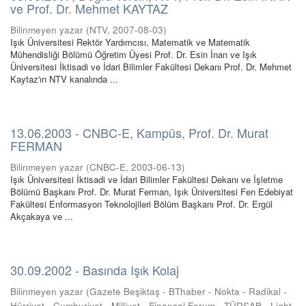
ve Prof. Dr. Mehmet KAYTAZ
Bilinmeyen yazar
(
NTV
,
2007-08-03
)
Işık Üniversitesi Rektör Yardımcısı, Matematik ve Matematik
Mühendisliği Bölümü Öğretim Üyesi Prof. Dr. Esin İnan ve Işık
Üniversitesi İktisadi ve İdari Bilimler Fakültesi Dekanı Prof. Dr. Mehmet
Kaytaz'ın NTV kanalında ...
13.06.2003 - CNBC-E, Kampüs, Prof. Dr. Murat
FERMAN
Bilinmeyen yazar
(
CNBC-E
,
2003-06-13
)
Işık Üniversitesi İktisadi ve İdari Bilimler Fakültesi Dekanı ve İşletme
Bölümü Başkanı Prof. Dr. Murat Ferman, Işık Üniversitesi Fen Edebiyat
Fakültesi Enformasyon Teknolojileri Bölüm Başkanı Prof. Dr. Ergül
Akçakaya ve ...
30.09.2002 - Basında Işık Kolaj
Bilinmeyen yazar
(
Gazete Beşiktaş - BThaber - Nokta - Radikal -
Hürriyet - Cumhuriyet - Milliyet - Finansal Forum - TÜRSAB - Light