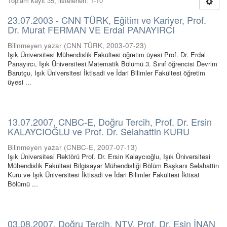
Toplam kayıt 35, listelenen: 1-10
23.07.2003 - CNN TÜRK, Eğitim ve Kariyer, Prof.
Dr. Murat FERMAN VE Erdal PANAYIRCI
Bilinmeyen yazar
(
CNN TÜRK
,
2003-07-23
)
Işık Üniversitesi Mühendislik Fakültesi öğretim üyesi Prof. Dr. Erdal
Panayırcı, Işık Üniversitesi Matematik Bölümü 3. Sınıf öğrencisi Devrim
Barutçu, Işık Üniversitesi İktisadi ve İdari Bilimler Fakültesi öğretim
üyesi ...
13.07.2007, CNBC-E, Doğru Tercih, Prof. Dr. Ersin
KALAYCIOĞLU ve Prof. Dr. Selahattin KURU
Bilinmeyen yazar
(
CNBC-E
,
2007-07-13
)
Işık Üniversitesi Rektörü Prof. Dr. Ersin Kalaycıoğlu, Işık Üniversitesi
Mühendislik Fakültesi Bilgisayar Mühendisliği Bölüm Başkanı Selahattin
Kuru ve Işık Üniversitesi İktisadi ve İdari Bilimler Fakültesi İktisat
Bölümü ...
03.08.2007, Doğru Tercih, NTV, Prof. Dr. Esin İNAN