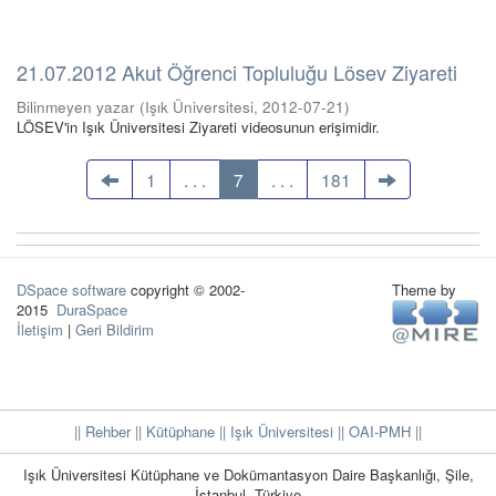
21.07.2012 Akut Öğrenci Topluluğu Lösev Ziyareti
Bilinmeyen yazar
(
Işık Üniversitesi
,
2012-07-21
)
LÖSEV'in Işık Üniversitesi Ziyareti videosunun erişimidir.
1
. . .
7
. . .
181
DSpace software
copyright © 2002-
Theme by
2015
DuraSpace
İletişim
|
Geri Bildirim
|| Rehber
|| Kütüphane
|| Işık Üniversitesi ||
OAI-PMH ||
Işık Üniversitesi Kütüphane ve Dokümantasyon Daire Başkanlığı, Şile,
İstanbul, Türkiye