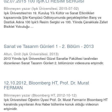
02.07.2015 100 IŞIK'LI RESİM SERGİSİ
Bilinmeyen yazar
(
Işık Üniversitesi
,
2015-07-02
)
Işık Üniversitesi'nin 19. Kuruluş Yılı Kültür ve Sanat Etkinlikleri
kapsamında Şile Kampüsü Oditoryumunda gerçekleştirilen Barış ve
Dostluk Adına 100 Işık'lı Resim Sergisi ve 100. Yılında Çanakkale Zaferi
Bisiklet Yolculuğu ...
Sanat ve Tasarım Günleri 1 - 2. Bölüm - 2013
Altun, Ümit
(
Işık Üniversitesi
,
2013
)
2013 Yılında Işık Üniversitesi Güzel Sanatlar Fakültesi tarafından
düzenlenen Sanat Tasarım Günleri 2. bölümünün videosuna erişimdir.
12.10.2012, Bloomberg HT, Prof. Dr. Murat
FERMAN
Bilinmeyen yazar
(
Bloomberg HT
,
2012-10-12
)
Işık Üniversitesi Öğretim Üyesi Prof. Dr. Murat Ferman'ın Bloomberg HT
kanalında yayınlanan Ana Haber bültenine konuk olduğu videonun
erişimidir.