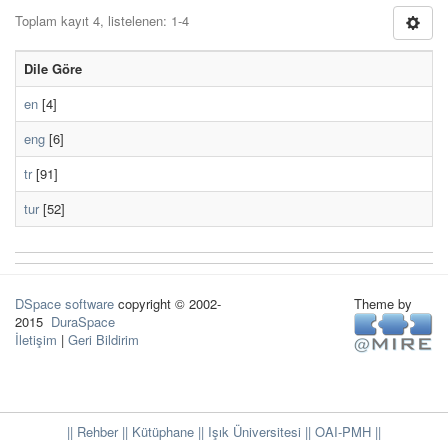
Toplam kayıt 4, listelenen: 1-4
Dile Göre
en
[4]
eng
[6]
tr
[91]
tur
[52]
DSpace software
copyright © 2002-
Theme by
2015
DuraSpace
İletişim
|
Geri Bildirim
|| Rehber
|| Kütüphane
|| Işık Üniversitesi ||
OAI-PMH ||