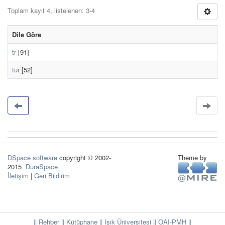
Toplam kayıt 4, listelenen: 3-4
Dile Göre
tr
[91]
tur
[52]
DSpace software
copyright © 2002-
Theme by
2015
DuraSpace
İletişim
|
Geri Bildirim
|| Rehber
|| Kütüphane
|| Işık Üniversitesi ||
OAI-PMH ||