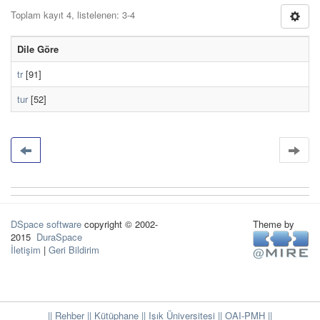
Toplam kayıt 4, listelenen: 3-4
Dile Göre
tr
[91]
tur
[52]
DSpace software
copyright © 2002-
Theme by
2015
DuraSpace
İletişim
|
Geri Bildirim
|| Rehber
|| Kütüphane
|| Işık Üniversitesi ||
OAI-PMH ||