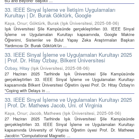
6G and Beyond" başlıklı ...
33. IEEE Sinyal İşleme ve İletişim Uygulamaları
Kurultayı | Dr. Burak Göktürk, Google
Kaya, Onur; Göktürk, Burak
(
Işık Üniversitesi
,
2025-08-06
)
Işık Üniversitesi Şile Kampüsünde gerçekleştirilen 33. IEEE Sinyal
İşleme ve Uygulamaları Kurultayı kapsamında, Google Makine
Öğrenimi, Sistemler ve Bulut Yapay Zeka Araştırmaları Başkan
Yardımcısı Dr. Burak Göktürk'ün ...
33. IEEE Sinyal İşleme ve Uygulamaları Kurultayı 2025
| Prof. Dr. Hitay Özbay, Bilkent Üniversitesi
Özbay, Hitay
(
Işık Üniversitesi
,
2025-08-06
)
27 Haziran 2025 Tarihinde Işık Üniversitesi Şile Kampüsünde
gerçekleştirilen 33. IEEE Sinyal İşleme ve Uygulamaları Kurultayı
kapsamında Bilkent Üniversitesi Öğretim üyesi Prof. Dr. Hitay Özbay'ın
"Coping with Delays in ...
33. IEEE Sinyal İşleme ve Uygulamaları Kurultayı 2025
| Prof. Dr. Mathews Jacob, Uni. of Virginia
Kaya, Onur; Jacob, Mathews
(
Işık Üniversitesi
,
2025-08-06
)
27 Haziran 2025 Tarihinde Işık Üniversitesi Şile Kampüsünde
gerçekleştirilen 33. IEEE Sinyal İşleme ve Uygulamaları Kurultayı
kapsamında University of Virginia Öğretim üyesi Prof. Dr. Mathews
Jacob'ın "Computational Magnetic ...