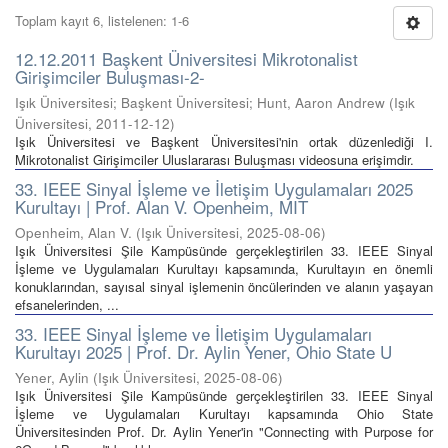
Toplam kayıt 6, listelenen: 1-6
12.12.2011 Başkent Üniversitesi Mikrotonalist
Girişimciler Buluşması-2-
Işık Üniversitesi; Başkent Üniversitesi; Hunt, Aaron Andrew
(
Işık
Üniversitesi
,
2011-12-12
)
Işık Üniversitesi ve Başkent Üniversitesi'nin ortak düzenlediği I.
Mikrotonalist Girişimciler Uluslararası Buluşması videosuna erişimdir.
33. IEEE Sinyal İşleme ve İletişim Uygulamaları 2025
Kurultayı | Prof. Alan V. Openheim, MIT
Openheim, Alan V.
(
Işık Üniversitesi
,
2025-08-06
)
Işık Üniversitesi Şile Kampüsünde gerçekleştirilen 33. IEEE Sinyal
İşleme ve Uygulamaları Kurultayı kapsamında, Kurultayın en önemli
konuklarından, sayısal sinyal işlemenin öncülerinden ve alanın yaşayan
efsanelerinden, ...
33. IEEE Sinyal İşleme ve İletişim Uygulamaları
Kurultayı 2025 | Prof. Dr. Aylin Yener, Ohio State U
Yener, Aylin
(
Işık Üniversitesi
,
2025-08-06
)
Işık Üniversitesi Şile Kampüsünde gerçekleştirilen 33. IEEE Sinyal
İşleme ve Uygulamaları Kurultayı kapsamında Ohio State
Üniversitesinden Prof. Dr. Aylin Yener'in "Connecting with Purpose for