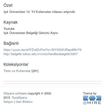
Özet
Işık Üniversitesi 10. Yıl Kutlamaları videosu erişimdir.
Kaynak
Youtube
Işık Üniversitesi Belgeliği Görüntü Arşivi
Bağlantı
https://youtu.be/oHYZv8ZcPs4?si=RrY5StXURwy8WvY6
http://belgelik.isikun.edu.tr/xmlui/handleiubelgelik/6307
Koleksiyonlar
Tören ve Kutlamalar
[291]
DSpace software
copyright © 2002-
Theme by
2015
DuraSpace
İletişim
|
Geri Bildirim