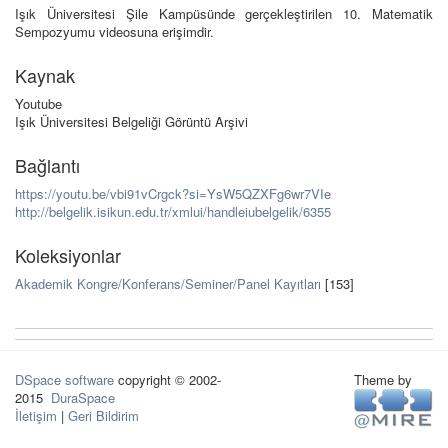
Işık Üniversitesi Şile Kampüsünde gerçekleştirilen 10. Matematik
Sempozyumu videosuna erişimdir.
Kaynak
Youtube
Işık Üniversitesi Belgeliği Görüntü Arşivi
Bağlantı
https://youtu.be/vbi91vCrgck?si=YsW5QZXFg6wr7VIe
http://belgelik.isikun.edu.tr/xmlui/handleiubelgelik/6355
Koleksiyonlar
Akademik Kongre/Konferans/Seminer/Panel Kayıtları
[153]
DSpace software
copyright © 2002-
Theme by
2015
DuraSpace
İletişim
|
Geri Bildirim