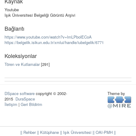
Kaynak
Youtube
Işık Üniversitesi Belgeliği Görüntü Arşivi
Bağlantı
https://www.youtube.com/watch?v=lmLPbolECoA
https://belgelik.isikun.edu.tr/xmlui/handle/iubelgelik/6771
Koleksiyonlar
Tören ve Kutlamalar
[291]
DSpace software
copyright © 2002-
Theme by
2015
DuraSpace
İletişim
|
Geri Bildirim
|| Rehber
|| Kütüphane
|| Işık Üniversitesi ||
OAI-PMH ||