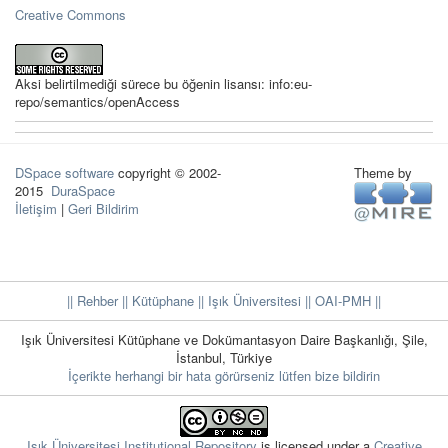
Creative Commons
Aksi belirtilmediği sürece bu öğenin lisansı: info:eu-
repo/semantics/openAccess
DSpace software
copyright © 2002-
Theme by
2015
DuraSpace
İletişim
|
Geri Bildirim
|| Rehber
|| Kütüphane
|| Işık Üniversitesi ||
OAI-PMH ||
Işık Üniversitesi Kütüphane ve Dokümantasyon Daire Başkanlığı, Şile,
İstanbul, Türkiye
İçerikte herhangi bir hata görürseniz lütfen bize bildirin
Işık Üniversitesi Institutional Repository
is licensed under a
Creative