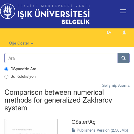
Geçiş
Yönlen
Öğe Göster
DSpace'de Ara
Bu Koleksiyon
Gelişmiş Arama
Comparison between numerical
methods for generalized Zakharov
system
Göster/
Aç
Publisher's Version (2.565Mb)