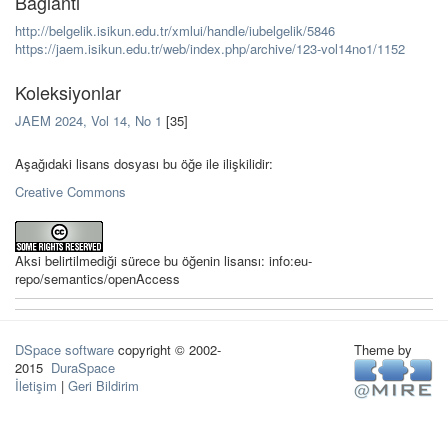
Bağlantı
http://belgelik.isikun.edu.tr/xmlui/handle/iubelgelik/5846
https://jaem.isikun.edu.tr/web/index.php/archive/123-vol14no1/1152
Koleksiyonlar
JAEM 2024, Vol 14, No 1
[35]
Aşağıdaki lisans dosyası bu öğe ile ilişkilidir:
Creative Commons
Aksi belirtilmediği sürece bu öğenin lisansı: info:eu-
repo/semantics/openAccess
DSpace software
copyright © 2002-
Theme by
2015
DuraSpace
İletişim
|
Geri Bildirim